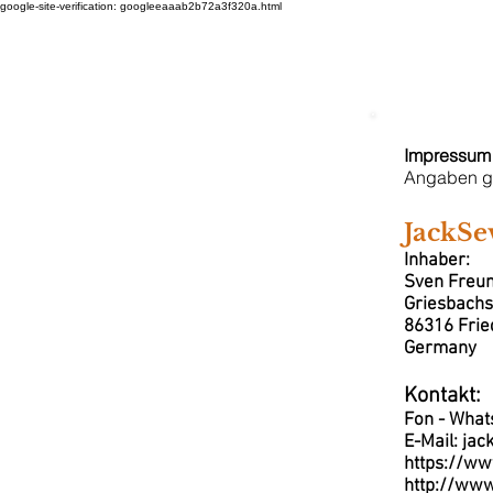
google-site-verification: googleeaaab2b72a3f320a.html
HOME
Patina Lackierung
Vork
Impressum 
Angaben g
JackSe
Inhaber:
Sven Freu
Griesbachst
86316 Frie
Germany
Kontakt:
Fon - What
E-Mail: ja
https://ww
http://www