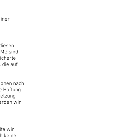
einer
 diesen
TMG sind
eicherte
 die auf
tionen nach
e Haftung
letzung
erden wir
lte wir
h keine