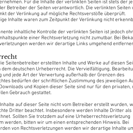
nehmen. Für die Inhalte der verlinkten Seiten ist stets der j
er Betreiber der Seiten verantwortlich. Die verlinkten Seite
nkt der Verlinkung auf mögliche Rechtsverstöße überprüft.
ige Inhalte waren zum Zeitpunkt der Verlinkung nicht erkennb
ente inhaltliche Kontrolle der verlinkten Seiten ist jedoch oh
nhaltspunkte einer Rechtsverletzung nicht zumutbar. Bei Be
verletzungen werden wir derartige Links umgehend entferne
rrecht
ie Seitenbetreiber erstellten Inhalte und Werke auf diesen Se
n dem deutschen Urheberrecht. Die Vervielfältigung, Bearbeitu
g und jede Art der Verwertung außerhalb der Grenzen des
htes bedürfen der schriftlichen Zustimmung des jeweiligen A
 Downloads und Kopien dieser Seite sind nur für den privaten, 
len Gebrauch gestattet.
Inhalte auf dieser Seite nicht vom Betreiber erstellt wurden, 
hte Dritter beachtet. Insbesondere werden Inhalte Dritter als
hnet. Sollten Sie trotzdem auf eine Urheberrechtsverletzung
 werden, bitten wir um einen entsprechenden Hinweis. Bei
den von Rechtsverletzungen werden wir derartige Inhalte 