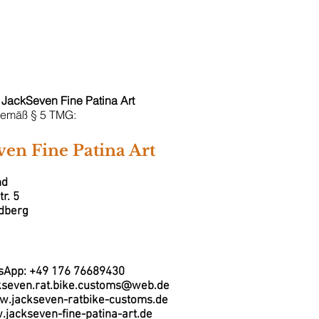
riegsfahrzeuge
Porsche Patina
Harley Davidson Patina
Vesp
JackSeven Fine Patina Art
emäß § 5 TMG:
ven Fine Patina Art
nd
r. 5
dberg
sApp: +49 176 76689430
ckseven.rat.bike.customs@web.de
w.jackseven-ratbike-customs.de
.jackseven-fine-patina-art.de