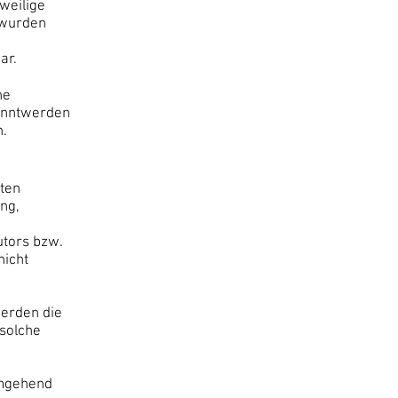
eweilige
n wurden
ar.
ne
kanntwerden
n.
iten
ng,
utors bzw.
nicht
werden die
 solche
umgehend