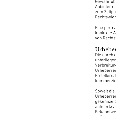
Gewähr über
Anbieter od
zum Zeitpu
Rechtswidr
Eine perman
konkrete A
von Rechts
Urhebe
Die durch d
unterliege
Verbreitun
Urheberrec
Erstellers.
kommerziel
Soweit die 
Urheberrec
gekennzeic
aufmerksam
Bekanntwer