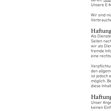
bereit:
htt
Unsere E-M
Wir sind ni
Verbrauche
Haftung
Als Dienste
Seiten nac
wir als Die
fremde Inf
eine rechts
Verpflicht
den allgem
ist jedoch
möglich. B
diese Inha
Haftung
Unser Angeb
keinen Ein