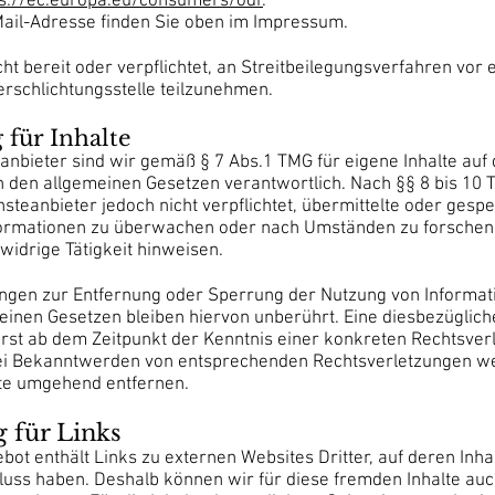
ps://ec.europa.eu/consumers/odr
.
ail-Adresse finden Sie oben im Impressum.
cht bereit oder verpflichtet, an Streitbeilegungsverfahren vor 
rschlichtungsstelle teilzunehmen.
 für Inhalte
anbieter sind wir gemäß § 7 Abs.1 TMG für eigene Inhalte auf
h den allgemeinen Gesetzen verantwortlich. Nach §§ 8 bis 10 
nsteanbieter jedoch nicht verpflichtet, übermittelte oder gesp
ormationen zu überwachen oder nach Umständen zu forschen,
widrige Tätigkeit hinweisen.
ungen zur Entfernung oder Sperrung der Nutzung von Informa
einen Gesetzen bleiben hiervon unberührt. Eine diesbezüglich
 erst ab dem Zeitpunkt der Kenntnis einer konkreten Rechtsver
ei Bekanntwerden von entsprechenden Rechtsverletzungen w
lte umgehend entfernen.
 für Links
ot enthält Links zu externen Websites Dritter, auf deren Inha
fluss haben. Deshalb können wir für diese fremden Inhalte auc