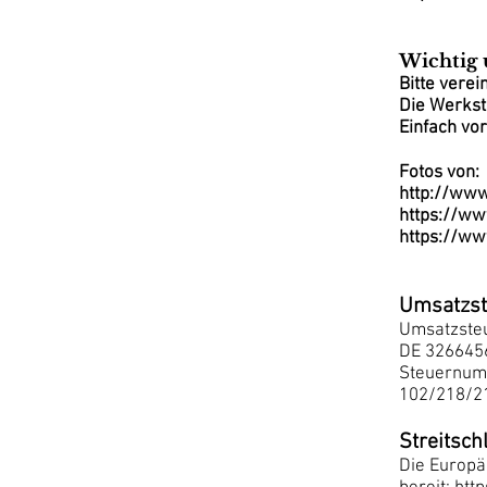
Wichtig 
Bitte verei
Die Werksta
Einfach vo
Fotos von:
http://www
https://ww
https://ww
Umsatzst
Umsatzsteu
DE 326645
Steuernum
102/218/2
Streitsch
Die Europäi