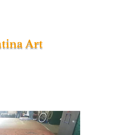
a Patina
Lackalterung
More
tina Art
er der Sponsoren des
idenschaft, Hingabe