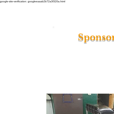
google-site-verification: googleeaaab2b72a3f320a.html
HOME
Patina Lackierung
Vork
Sponsor
Von Mai 2022 bis Au
Ekert Drag Racing 
und ein hoher Anspru