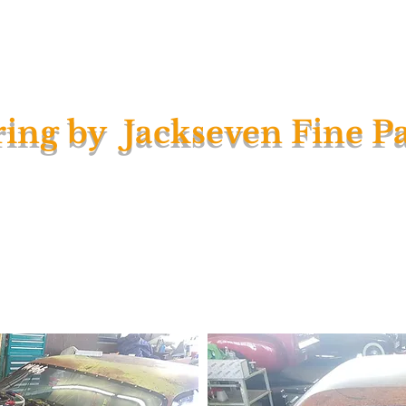
riegsfahrzeuge
Porsche Patina
Harley Davidson Patina
Vesp
ing by Jackseven Fine Pa
gust 2022 war JackSeven Fine Patina Art ein
Team. Uns verbinden gemeinsame Werte wie Le
ch an die Qualität der Arbeit.